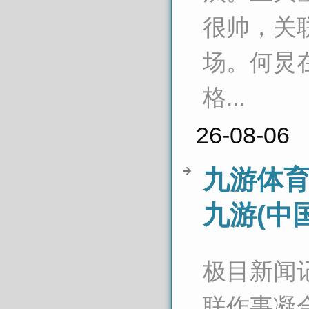
很帅，关
场。何炅
格...
26-08-06
九游体育
九游(中国
极目新闻
联作事凝