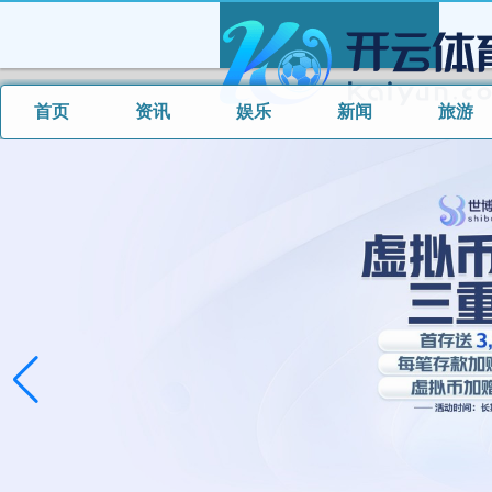
首页
资讯
娱乐
新闻
旅游