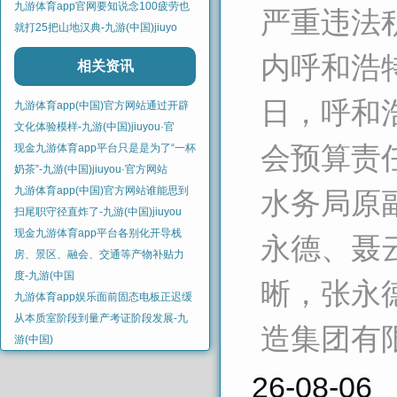
九游体育app官网要知说念100疲劳也
严重违法
就打25把山地汉典-九游(中国)jiuyo
内呼和浩
相关资讯
日，呼和
九游体育app(中国)官方网站通过开辟
文化体验模样-九游(中国)jiuyou·官
会预算责
现金九游体育app平台只是是为了“一杯
奶茶”-九游(中国)jiuyou·官方网站
九游体育app(中国)官方网站谁能思到
水务局原
扫尾职守径直炸了-九游(中国)jiuyou
现金九游体育app平台各别化开导栈
永德、聂
房、景区、融会、交通等产物补贴力
度-九游(中国
晰，张永
九游体育app娱乐面前固态电板正迟缓
从本质室阶段到量产考证阶段发展-九
造集团有限
游(中国)
26-08-06