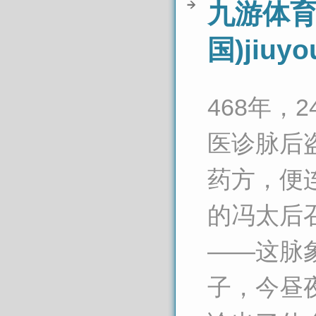
九游体育
国)jiu
468年
医诊脉后
药方，便连
的冯太后
——这脉
子，今昼