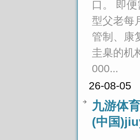
口。 即
型父老每月
管制、康
圭臬的机构
000...
26-08-05
九游体育
(中国)j